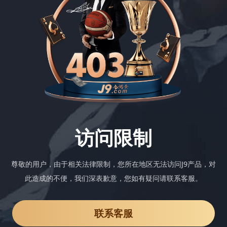
访问限制
尊敬的用户，由于相关法律限制，您所在地区无法访问J9产品，对
此造成的不便，我们深表歉意，您如有疑问请联系客服。
联系客服