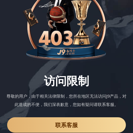
访问限制
尊敬的用户，由于相关法律限制，您所在地区无法访问J9产品，对
此造成的不便，我们深表歉意，您如有疑问请联系客服。
联系客服